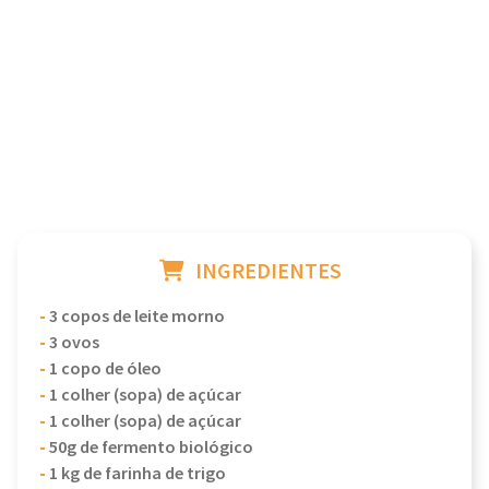
INGREDIENTES
-
3 copos de leite morno
-
3 ovos
-
1 copo de óleo
-
1 colher (sopa) de açúcar
-
1 colher (sopa) de açúcar
-
50g de fermento biológico
-
1 kg de farinha de trigo