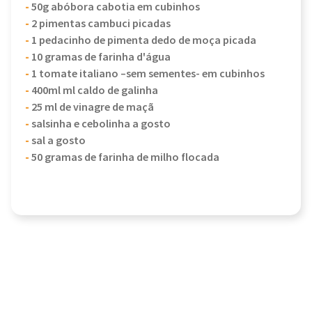
-
50g abóbora cabotia em cubinhos
-
2 pimentas cambuci picadas
-
1 pedacinho de pimenta dedo de moça picada
-
10 gramas de farinha d'água
-
1 tomate italiano –sem sementes- em cubinhos
-
400ml ml caldo de galinha
-
25 ml de vinagre de maçã
-
salsinha e cebolinha a gosto
-
sal a gosto
-
50 gramas de farinha de milho flocada