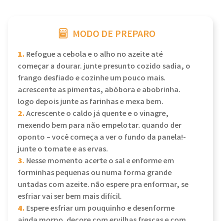
MODO DE PREPARO
1.
Refogue a cebola e o alho no azeite até
começar a dourar. junte presunto cozido sadia, o
frango desfiado e cozinhe um pouco mais.
acrescente as pimentas, abóbora e abobrinha.
logo depois junte as farinhas e mexa bem.
2.
Acrescente o caldo já quente e o vinagre,
mexendo bem para não empelotar. quando der
oponto – você começa a ver o fundo da panela!-
junte o tomate e as ervas.
3.
Nesse momento acerte o sal e enforme em
forminhas pequenas ou numa forma grande
untadas com azeite. não espere pra enformar, se
esfriar vai ser bem mais difícil.
4.
Espere esfriar um pouquinho e desenforme
ainda morno. decore com ervilhas frescas e com