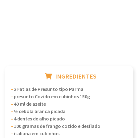
INGREDIENTES
-
2 Fatias de Presunto tipo Parma
-
presunto Cozido em cubinhos 150g
-
40 ml de azeite
-
½ cebola branca picada
-
4 dentes de alho picado
-
100 gramas de frango cozido e desfiado
-
italiana em cubinhos