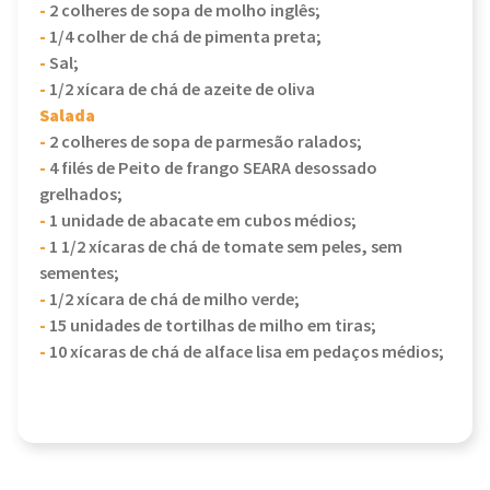
-
2 colheres de sopa de molho inglês;
-
1/4 colher de chá de pimenta preta;
-
Sal;
-
1/2 xícara de chá de azeite de oliva
Salada
-
2 colheres de sopa de parmesão ralados;
-
4 filés de Peito de frango SEARA desossado
grelhados;
-
1 unidade de abacate em cubos médios;
-
1 1/2 xícaras de chá de tomate sem peles, sem
sementes;
-
1/2 xícara de chá de milho verde;
-
15 unidades de tortilhas de milho em tiras;
-
10 xícaras de chá de alface lisa em pedaços médios;