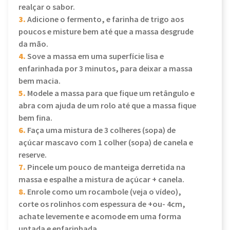
realçar o sabor.
3.
Adicione o fermento, e farinha de trigo aos
poucos e misture bem até que a massa desgrude
da mão.
4.
Sove a massa em uma superfície lisa e
enfarinhada por 3 minutos, para deixar a massa
bem macia.
5.
Modele a massa para que fique um retângulo e
abra com ajuda de um rolo até que a massa fique
bem fina.
6.
Faça uma mistura de 3 colheres (sopa) de
açúcar mascavo com 1 colher (sopa) de canela e
reserve.
7.
Pincele um pouco de manteiga derretida na
massa e espalhe a mistura de açúcar + canela.
8.
Enrole como um rocambole (veja o vídeo),
corte os rolinhos com espessura de +ou- 4cm,
achate levemente e acomode em uma forma
untada e enfarinhada