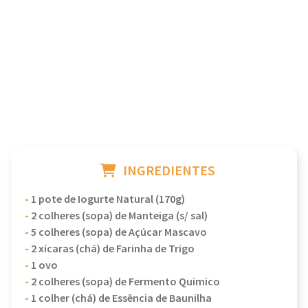
INGREDIENTES
-
1 pote de Iogurte Natural (170g)
-
2 colheres (sopa) de Manteiga (s/ sal)
-
5 colheres (sopa) de Açúcar Mascavo
-
2 xícaras (chá) de Farinha de Trigo
-
1 ovo
-
2 colheres (sopa) de Fermento Químico
-
1 colher (chá) de Essência de Baunilha