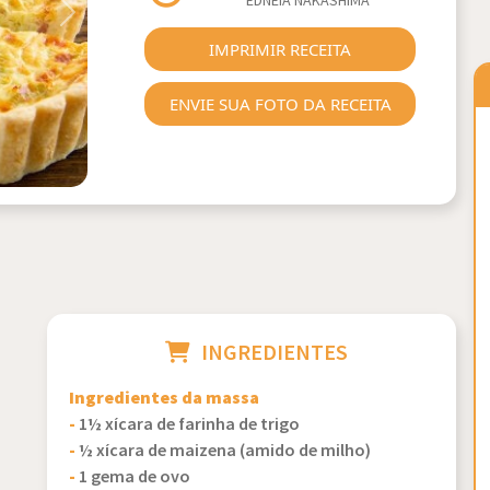
EDNEIA NAKASHIMA
Next
IMPRIMIR RECEITA
ENVIE SUA FOTO DA RECEITA
INGREDIENTES
Ingredientes da massa
-
1½ xícara de farinha de trigo
-
½ xícara de maizena (amido de milho)
-
1 gema de ovo