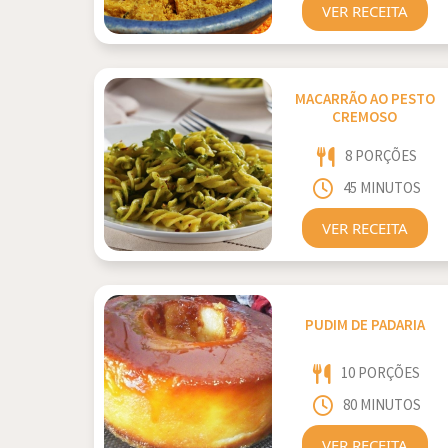
VER RECEITA
MACARRÃO AO PESTO
CREMOSO
8 PORÇÕES
45 MINUTOS
VER RECEITA
PUDIM DE PADARIA
10 PORÇÕES
80 MINUTOS
VER RECEITA