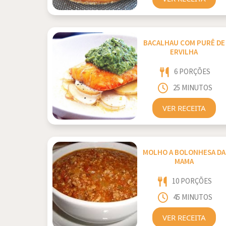
BACALHAU COM PURÊ DE
ERVILHA
6 PORÇÕES
25 MINUTOS
VER RECEITA
MOLHO A BOLONHESA DA
MAMA
10 PORÇÕES
45 MINUTOS
VER RECEITA