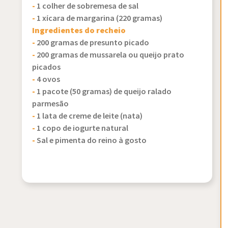
-
1 colher de sobremesa de sal
-
1 xícara de margarina (220 gramas)
Ingredientes do recheio
-
200 gramas de presunto picado
-
200 gramas de mussarela ou queijo prato
picados
-
4 ovos
-
1 pacote (50 gramas) de queijo ralado
parmesão
-
1 lata de creme de leite (nata)
-
1 copo de iogurte natural
-
Sal e pimenta do reino à gosto