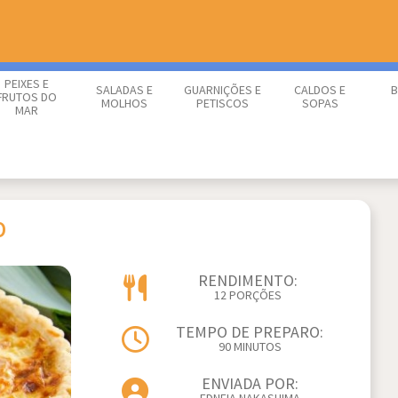
PEIXES E
SALADAS E
GUARNIÇÕES E
CALDOS E
B
FRUTOS DO
MOLHOS
PETISCOS
SOPAS
MAR
O
RENDIMENTO:
12 PORÇÕES
TEMPO DE PREPARO:
90 MINUTOS
ENVIADA POR: