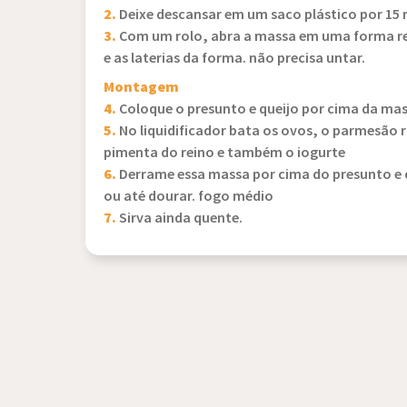
2.
Deixe descansar em um saco plástico por 15 
3.
Com um rolo, abra a massa em uma forma red
e as laterias da forma. não precisa untar.
Montagem
4.
Coloque o presunto e queijo por cima da mas
5.
No liquidificador bata os ovos, o parmesão ra
pimenta do reino e também o iogurte
6.
Derrame essa massa por cima do presunto e q
ou até dourar. fogo médio
7.
Sirva ainda quente.