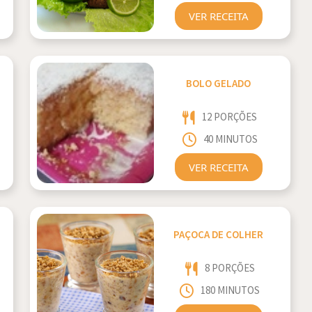
VER RECEITA
BOLO GELADO
12 PORÇÕES
40 MINUTOS
VER RECEITA
PAÇOCA DE COLHER
8 PORÇÕES
180 MINUTOS