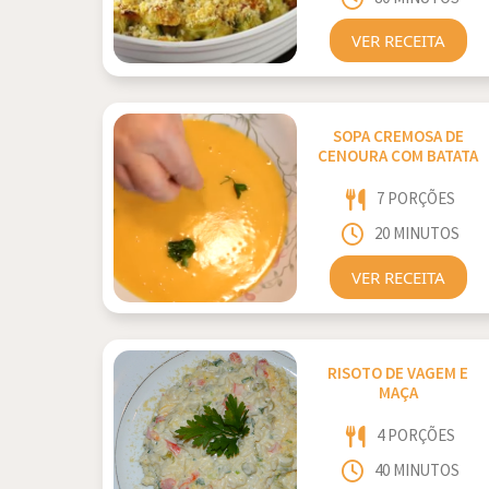
VER RECEITA
SOPA CREMOSA DE
CENOURA COM BATATA
7 PORÇÕES
20 MINUTOS
VER RECEITA
RISOTO DE VAGEM E
MAÇA
4 PORÇÕES
40 MINUTOS