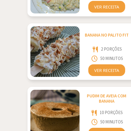
VER RECEITA
BANANA NO PALITO FIT
2 PORÇÕES
50 MINUTOS
VER RECEITA
PUDIM DE AVEIA COM
BANANA
10 PORÇÕES
50 MINUTOS