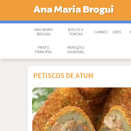
Ana Maria Brogui
ANA MARIA
BOLOS E
CARNES
AVES
BROGUI
TORTAS
PRATO
REFEIÇÃO
PRINCIPAL
SAUDÁVEL
PETISCOS DE ATUM