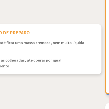
 DE PREPARO
 até ficar uma massa cremosa, nem muito líquida
s colheradas, até dourar por igual
quente