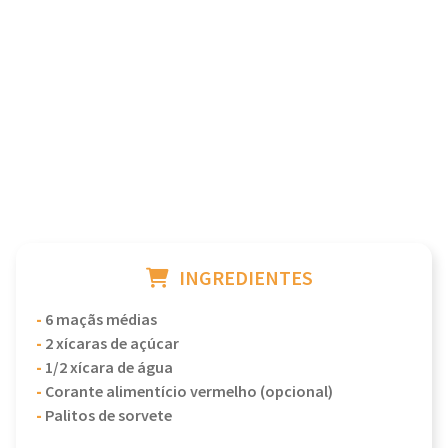
INGREDIENTES
-
6 maçãs médias
-
2 xícaras de açúcar
-
1/2 xícara de água
-
Corante alimentício vermelho (opcional)
-
Palitos de sorvete