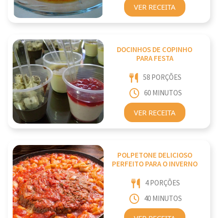
VER RECEITA
DOCINHOS DE COPINHO
PARA FESTA
58 PORÇÕES
60 MINUTOS
VER RECEITA
POLPETONE DELICIOSO
PERFEITO PARA O INVERNO
4 PORÇÕES
40 MINUTOS
VER RECEITA