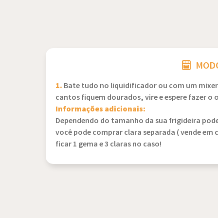
MODO
1.
Bate tudo no liquidificador ou com um mixer, 
cantos fiquem dourados, vire e espere fazer o 
Informações adicionais:
Dependendo do tamanho da sua frigideira pode d
você pode comprar clara separada ( vende em ca
ficar 1 gema e 3 claras no caso!