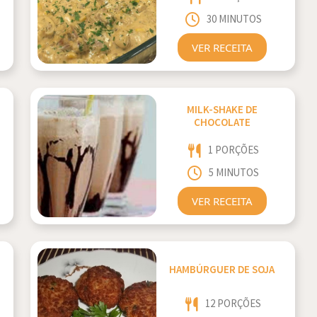
30 MINUTOS
VER RECEITA
MILK-SHAKE DE
CHOCOLATE
1 PORÇÕES
5 MINUTOS
VER RECEITA
HAMBÚRGUER DE SOJA
12 PORÇÕES