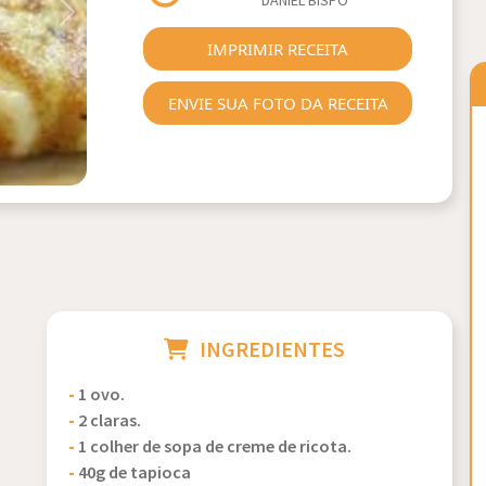
DANIEL BISPO
Next
IMPRIMIR RECEITA
ENVIE SUA FOTO DA RECEITA
INGREDIENTES
-
1 ovo.
-
2 claras.
-
1 colher de sopa de creme de ricota.
-
40g de tapioca