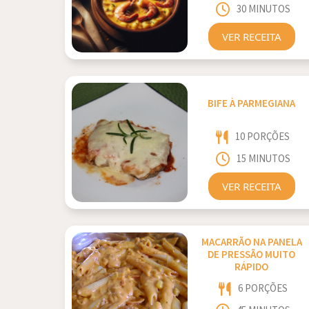
30 MINUTOS
VER RECEITA
BIFE À PARMEGIANA
10 PORÇÕES
15 MINUTOS
VER RECEITA
MACARRÃO NA PANELA
DE PRESSÃO MUITO
RÁPIDO
6 PORÇÕES