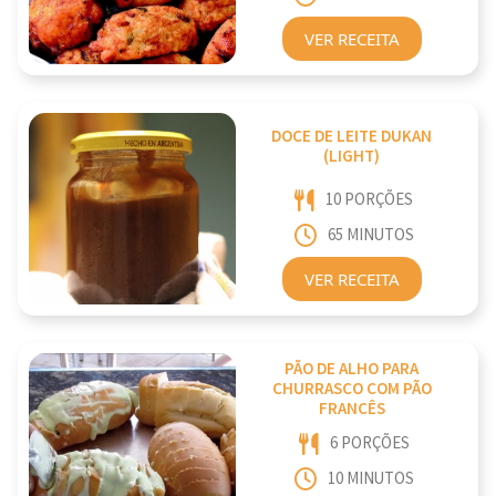
VER RECEITA
DOCE DE LEITE DUKAN
(LIGHT)
10 PORÇÕES
65 MINUTOS
VER RECEITA
PÃO DE ALHO PARA
CHURRASCO COM PÃO
FRANCÊS
6 PORÇÕES
10 MINUTOS