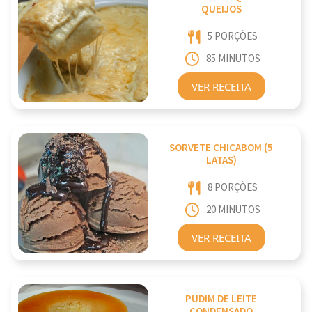
QUEIJOS
5 PORÇÕES
85 MINUTOS
VER RECEITA
SORVETE CHICABOM (5
LATAS)
8 PORÇÕES
20 MINUTOS
VER RECEITA
PUDIM DE LEITE
CONDENSADO