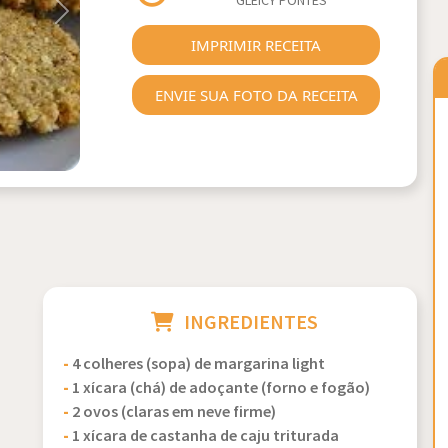
GLEICY PONTES
Next
IMPRIMIR RECEITA
ENVIE SUA FOTO DA RECEITA
INGREDIENTES
-
4 colheres (sopa) de margarina light
-
1 xícara (chá) de adoçante (forno e fogão)
-
2 ovos (claras em neve firme)
-
1 xícara de castanha de caju triturada