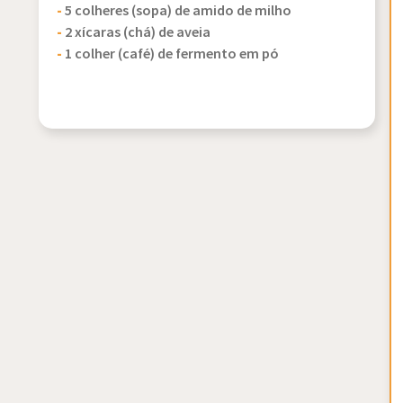
-
5 colheres (sopa) de amido de milho
-
2 xícaras (chá) de aveia
-
1 colher (café) de fermento em pó