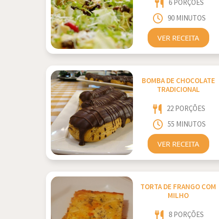
6 PORÇÕES
90 MINUTOS
VER RECEITA
BOMBA DE CHOCOLATE
TRADICIONAL
22 PORÇÕES
55 MINUTOS
VER RECEITA
TORTA DE FRANGO COM
MILHO
8 PORÇÕES