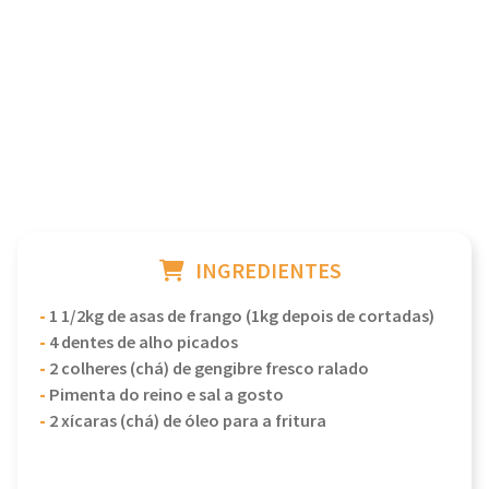
INGREDIENTES
-
1 1/2kg de asas de frango (1kg depois de cortadas)
-
4 dentes de alho picados
-
2 colheres (chá) de gengibre fresco ralado
-
Pimenta do reino e sal a gosto
-
2 xícaras (chá) de óleo para a fritura