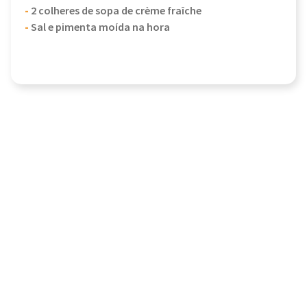
-
2 colheres de sopa de crème fraîche
-
Sal e pimenta moída na hora