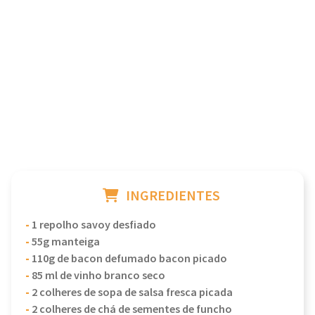
INGREDIENTES
-
1 repolho savoy desfiado
-
55g manteiga
-
110g de bacon defumado bacon picado
-
85 ml de vinho branco seco
-
2 colheres de sopa de salsa fresca picada
-
2 colheres de chá de sementes de funcho