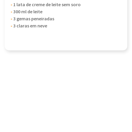
-
1 lata de creme de leite sem soro
-
300 ml de leite
-
3 gemas peneiradas
-
3 claras em neve