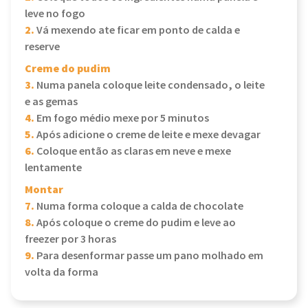
leve no fogo
2.
Vá mexendo ate ficar em ponto de calda e
reserve
Creme do pudim
3.
Numa panela coloque leite condensado, o leite
e as gemas
4.
Em fogo médio mexe por 5 minutos
5.
Após adicione o creme de leite e mexe devagar
6.
Coloque então as claras em neve e mexe
lentamente
Montar
7.
Numa forma coloque a calda de chocolate
8.
Após coloque o creme do pudim e leve ao
freezer por 3 horas
9.
Para desenformar passe um pano molhado em
volta da forma