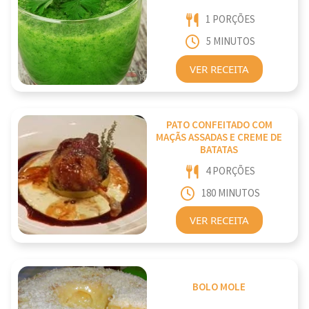
1 PORÇÕES
5 MINUTOS
VER RECEITA
PATO CONFEITADO COM
MAÇÃS ASSADAS E CREME DE
BATATAS
4 PORÇÕES
180 MINUTOS
VER RECEITA
BOLO MOLE