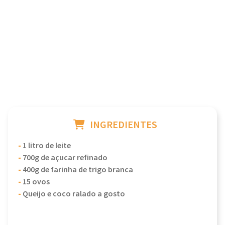
INGREDIENTES
-
1 litro de leite
-
700g de açucar refinado
-
400g de farinha de trigo branca
-
15 ovos
-
Queijo e coco ralado a gosto