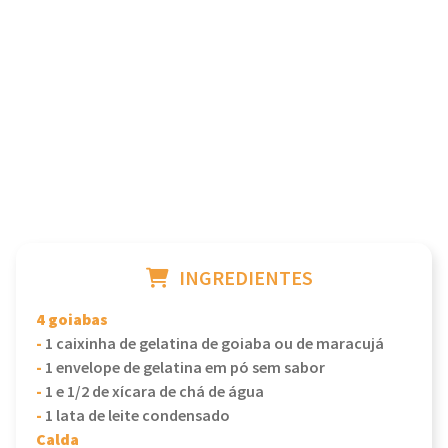
INGREDIENTES
4 goiabas
-
1 caixinha de gelatina de goiaba ou de maracujá
-
1 envelope de gelatina em pó sem sabor
-
1 e 1/2 de xícara de chá de água
-
1 lata de leite condensado
Calda