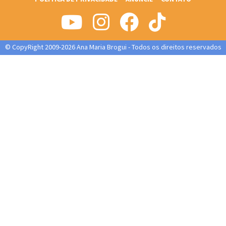
© CopyRight 2009-2026 Ana Maria Brogui - Todos os direitos reservados