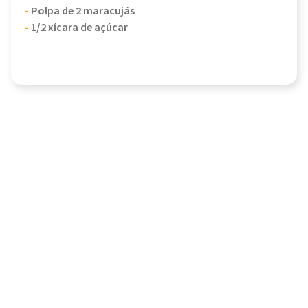
-
Polpa de 2 maracujás
-
1/2 xícara de açúcar