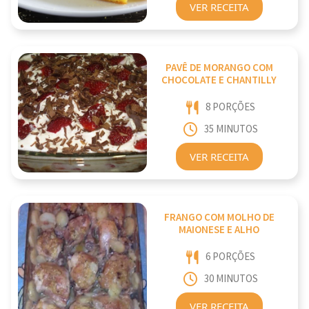
VER RECEITA
PAVÊ DE MORANGO COM
CHOCOLATE E CHANTILLY
8 PORÇÕES
35 MINUTOS
VER RECEITA
FRANGO COM MOLHO DE
MAIONESE E ALHO
6 PORÇÕES
30 MINUTOS
VER RECEITA