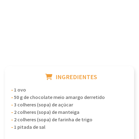
INGREDIENTES
-
1 ovo
-
50 g de chocolate meio amargo derretido
-
3 colheres (sopa) de açúcar
-
2 colheres (sopa) de manteiga
-
2 colheres (sopa) de farinha de trigo
-
1 pitada de sal