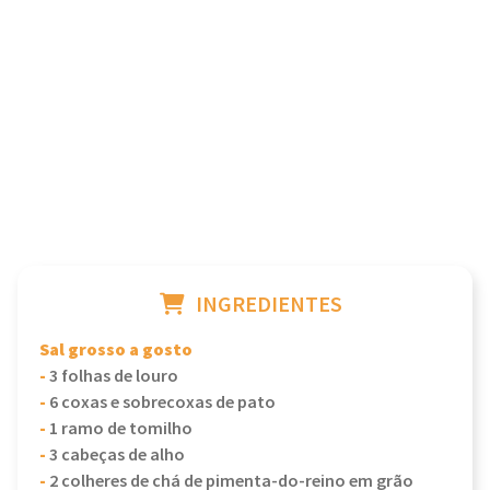
INGREDIENTES
Sal grosso a gosto
-
3 folhas de louro
-
6 coxas e sobrecoxas de pato
-
1 ramo de tomilho
-
3 cabeças de alho
-
2 colheres de chá de pimenta-do-reino em grão