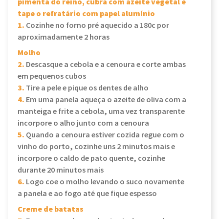
pimenta do reino, cubra com azeite vegetal e
tape o refratário com papel alumínio
1.
Cozinhe no forno pré aquecido a 180c por
aproximadamente 2 horas
Molho
2.
Descasque a cebola e a cenoura e corte ambas
em pequenos cubos
3.
Tire a pele e pique os dentes de alho
4.
Em uma panela aqueça o azeite de oliva com a
manteiga e frite a cebola, uma vez transparente
incorpore o alho junto com a cenoura
5.
Quando a cenoura estiver cozida regue com o
vinho do porto, cozinhe uns 2 minutos mais e
incorpore o caldo de pato quente, cozinhe
durante 20 minutos mais
6.
Logo coe o molho levando o suco novamente
a panela e ao fogo até que fique espesso
Creme de batatas