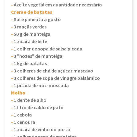
-
Azeite vegetal em quantidade necessária
Creme de batatas
-
Sal e pimenta a gosto
-
3 maçãs verdes
-
50 g de manteiga
-
1 xícara de leite
-
1 colher de sopa de salsa picada
-
3 "nozes" de manteiga
-
1 kg de batatas
-
3 colheres de chá de açúcar mascavo
-
3 colheres de sopa de vinagre balsâmico
-
1 pitada de noz-moscada
Molho
-
1 dente de alho
-
1 litro de caldo de pato
-
1 cebola
-
1 cenoura
-
1 xícara de vinho do porto