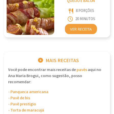
QUEIJO E BACON
8 PORÇÕES
20 MINUTOS
VER RECEITA
MAIS RECEITAS
Você pode encontrar mais receitas de
pavês
aqui no
Ana Maria Brogui, como sugestão, posso
recomendar:
- Panqueca americana
- Pavê de bis
- Pavê prestígio
- Torta de maracujá