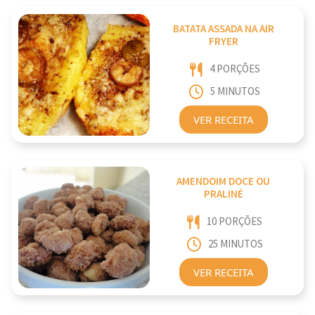
BATATA ASSADA NA AIR
FRYER
4 PORÇÕES
5 MINUTOS
VER RECEITA
AMENDOIM DOCE OU
PRALINÉ
10 PORÇÕES
25 MINUTOS
VER RECEITA