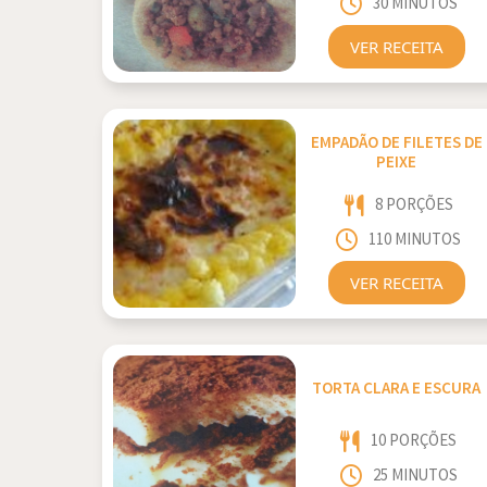
30 MINUTOS
VER RECEITA
EMPADÃO DE FILETES DE
PEIXE
8 PORÇÕES
110 MINUTOS
VER RECEITA
TORTA CLARA E ESCURA
10 PORÇÕES
25 MINUTOS