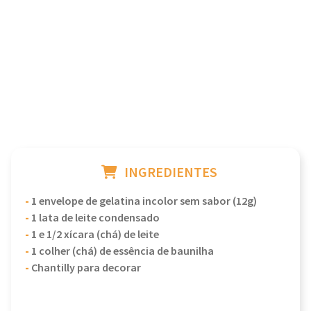
INGREDIENTES
-
1 envelope de gelatina incolor sem sabor (12g)
-
1 lata de leite condensado
-
1 e 1/2 xícara (chá) de leite
-
1 colher (chá) de essência de baunilha
-
Chantilly para decorar