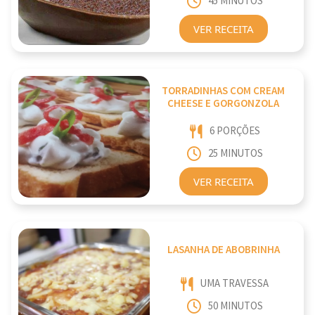
45 MINUTOS
VER RECEITA
TORRADINHAS COM CREAM
CHEESE E GORGONZOLA
6 PORÇÕES
25 MINUTOS
VER RECEITA
LASANHA DE ABOBRINHA
UMA TRAVESSA
50 MINUTOS