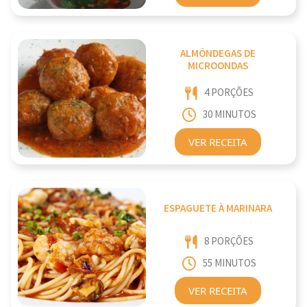
ALMÔNDEGAS DE
MICROONDAS
4 PORÇÕES
30 MINUTOS
VER RECEITA
ESPAGUETE À MARINARA
8 PORÇÕES
55 MINUTOS
VER RECEITA