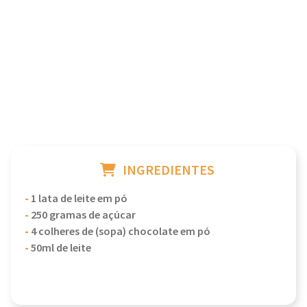
INGREDIENTES
-
1 lata de leite em pó
-
250 gramas de açúcar
-
4 colheres de (sopa) chocolate em pó
-
50ml de leite