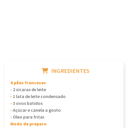
INGREDIENTES
4 pães franceses
-
2 xícaras de leite
-
1 lata de leite condensado
-
3 ovos batidos
-
Açúcar e canela a gosto
-
Óleo para fritar.
Modo de preparo