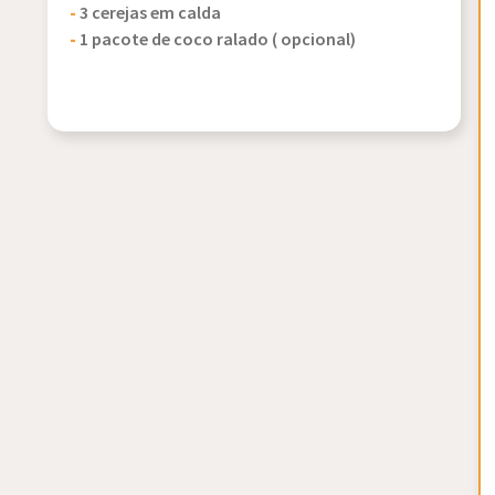
-
3 cerejas em calda
-
1 pacote de coco ralado ( opcional)