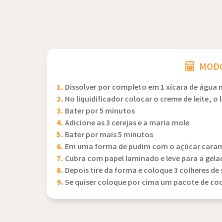
MODO
1.
Dissolver por completo em 1 xícara de água m
2.
No liquidificador colocar o creme de leite, o 
3.
Bater por 5 minutos
4.
Adicione as 3 cerejas e a maria mole
5.
Bater por mais 5 minutos
6.
Em uma forma de pudim com o açúcar caram
7.
Cubra com papel laminado e leve para a gela
8.
Depois tire da forma e coloque 3 colheres de 
9.
Se quiser coloque por cima um pacote de co