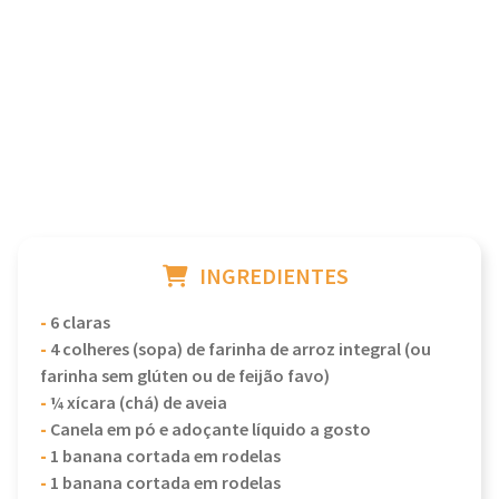
INGREDIENTES
-
6 claras
-
4 colheres (sopa) de farinha de arroz integral (ou
farinha sem glúten ou de feijão favo)
-
¼ xícara (chá) de aveia
-
Canela em pó e adoçante líquido a gosto
-
1 banana cortada em rodelas
-
1 banana cortada em rodelas