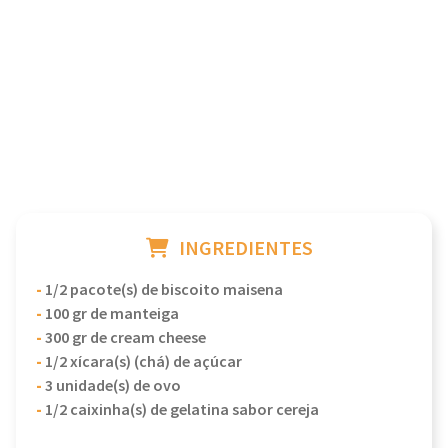
INGREDIENTES
-
1/2 pacote(s) de biscoito maisena
-
100 gr de manteiga
-
300 gr de cream cheese
-
1/2 xícara(s) (chá) de açúcar
-
3 unidade(s) de ovo
-
1/2 caixinha(s) de gelatina sabor cereja