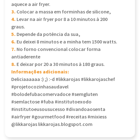
aquece a air fryer.
3.
Colocar a massa em forminhas de silicone,
4.
Levar na air fryer por 8 a 10 minutos à 200
graus.
5.
Depende da potência da sua,
6.
Eu deixei 8 minutos e a minha tem 1500 watts.
7.
No forno convencional colocar forma
antiaderente
8.
E deixar por 20 a 30 minutos à 180 graus.
Informações adicionais:
Deliciaaaaaa :) ;) :-d #likkarojas #likkarojaschef
#projetocozinhasaudavel
#bolodefubacomervadoce #semgluten
#semlactose #fuba #institutoexodo
#institutoeusousucesso #divandoaosenta
#airfryer #gourmetfood #receitas #mixiess
@likkarojas likkarojas.blogspot.com