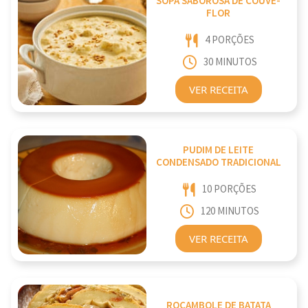
SOPA SABOROSA DE COUVE-
FLOR
4 PORÇÕES
30 MINUTOS
VER RECEITA
PUDIM DE LEITE
CONDENSADO TRADICIONAL
10 PORÇÕES
120 MINUTOS
VER RECEITA
ROCAMBOLE DE BATATA