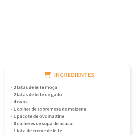
INGREDIENTES
-
2 latas de leite moça
-
2 latas de leite de gado
-
4 ovos
-
1 colher de sobremesa de maizena
-
1 pacote de ovomaltine
-
8 colheres de sopa de acúcar
-
1 lata de creme de leite