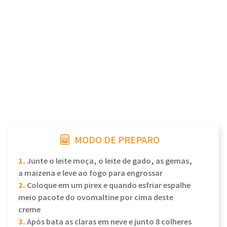
MODO DE PREPARO
1.
Junte o leite moça, o leite de gado, as gemas,
a maizena e leve ao fogo para engrossar
2.
Coloque em um pirex e quando esfriar espalhe
meio pacote do ovomaltine por cima deste
creme
3.
Após bata as claras em neve e junto 8 colheres