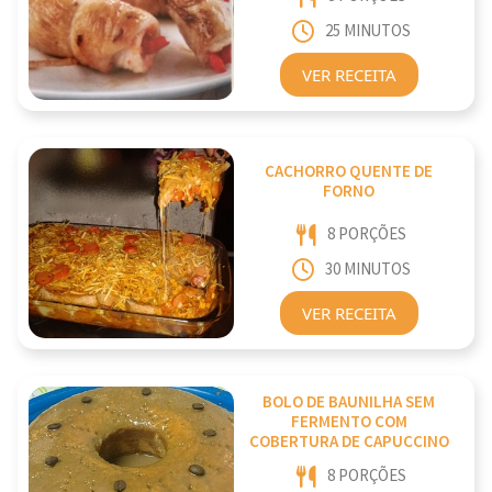
25 MINUTOS
VER RECEITA
CACHORRO QUENTE DE
FORNO
8 PORÇÕES
30 MINUTOS
VER RECEITA
BOLO DE BAUNILHA SEM
FERMENTO COM
COBERTURA DE CAPUCCINO
8 PORÇÕES