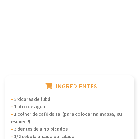
INGREDIENTES
-
2 xícaras de fubá
-
1 litro de água
-
1 colher de café de sal (para colocar na massa, eu
esqueci!)
-
3 dentes de alho picados
-
1/2 cebola picada ou ralada