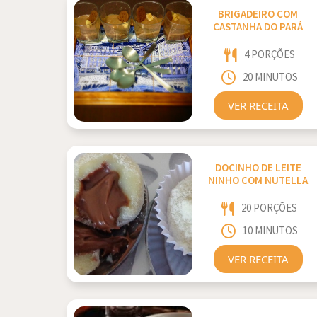
BRIGADEIRO COM
CASTANHA DO PARÁ
4 PORÇÕES
20 MINUTOS
VER RECEITA
DOCINHO DE LEITE
NINHO COM NUTELLA
20 PORÇÕES
10 MINUTOS
VER RECEITA