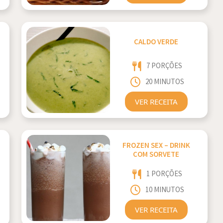
CALDO VERDE
7 PORÇÕES
20 MINUTOS
VER RECEITA
FROZEN SEX – DRINK
COM SORVETE
1 PORÇÕES
10 MINUTOS
VER RECEITA