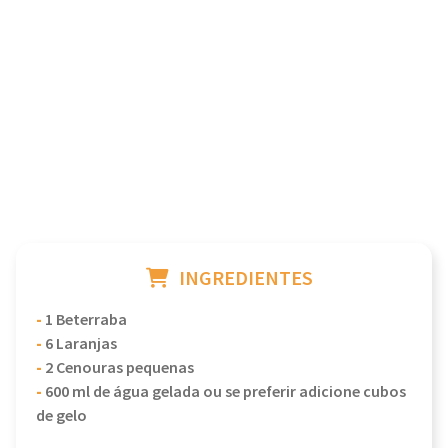
INGREDIENTES
-
1 Beterraba
-
6 Laranjas
-
2 Cenouras pequenas
-
600 ml de água gelada ou se preferir adicione cubos
de gelo