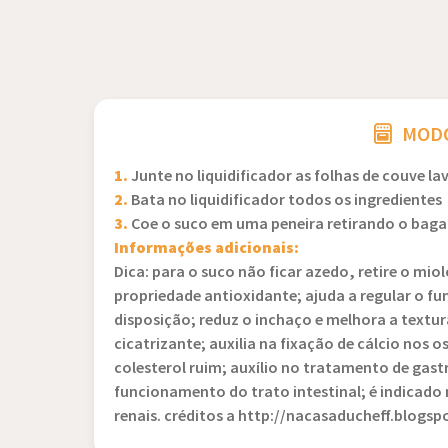
MODO
1.
Junte no liquidificador as folhas de couve la
2.
Bata no liquidificador todos os ingredientes
3.
Coe o suco em uma peneira retirando o bag
Informações adicionais:
Dica: para o suco não ficar azedo, retire o mio
propriedade antioxidante; ajuda a regular o
disposição; reduz o inchaço e melhora a textur
cicatrizante; auxilia na fixação de cálcio nos 
colesterol ruim; auxílio no tratamento de gastri
funcionamento do trato intestinal; é indicado
renais. créditos a http://nacasaducheff.blogsp