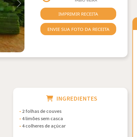
FABIO VIEIRA
Next
IMPRIMIR RECEITA
ENVIE SUA FOTO DA RECEITA
INGREDIENTES
-
2 folhas de couves
-
4 limões sem casca
-
4 colheres de açúcar