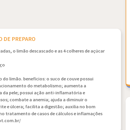
 DE PREPARO
vadas, o limão descascado e as 4 colheres de açúcar
aço
lo do limão. benefícios: o suco de couve possui
 funcionamento do metabolismo; aumenta a
a da pele; possui ação anti-inflamatória e
ossos; combate a anemia; ajuda a diminuir o
te e úlcera; facilita a digestão; auxilia no bom
 no tratamento de casos de cálculos e inflamações
ot.com.br/