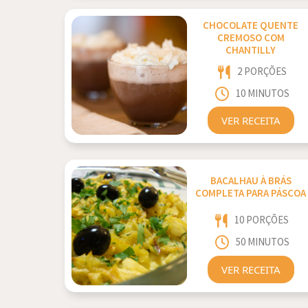
CHOCOLATE QUENTE
CREMOSO COM
CHANTILLY
2 PORÇÕES
10 MINUTOS
VER RECEITA
BACALHAU À BRÁS
COMPLETA PARA PÁSCOA
10 PORÇÕES
50 MINUTOS
VER RECEITA