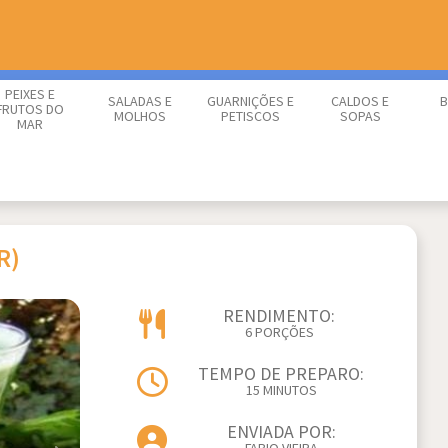
PEIXES E
SALADAS E
GUARNIÇÕES E
CALDOS E
B
FRUTOS DO
MOLHOS
PETISCOS
SOPAS
MAR
R)
RENDIMENTO:
6 PORÇÕES
TEMPO DE PREPARO:
15 MINUTOS
ENVIADA POR: