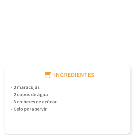
INGREDIENTES
-
2 maracujás
-
2 copos de água
-
3 colheres de açúcar
-
Gelo para servir