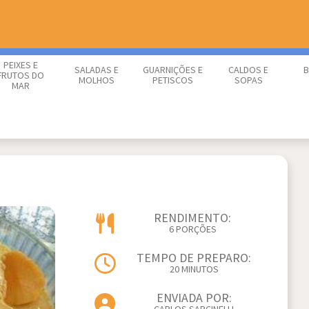
PEIXES E
SALADAS E
GUARNIÇÕES E
CALDOS E
B
FRUTOS DO
MOLHOS
PETISCOS
SOPAS
MAR
RENDIMENTO:
6 PORÇÕES
TEMPO DE PREPARO:
20 MINUTOS
ENVIADA POR: