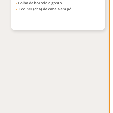
-
Folha de hortelã a gosto
-
1 colher (chá) de canela em pó