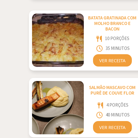
BATATA GRATINADA COM
MOLHO BRANCO E
BACON
10 PORÇÕES
35 MINUTOS
VER RECEITA
SALMÃO MASCAVO COM
PURÊ DE COUVE FLOR
4 PORÇÕES
40 MINUTOS
VER RECEITA