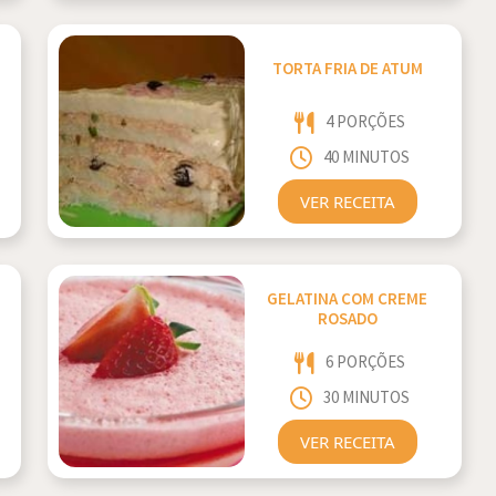
TORTA FRIA DE ATUM
4 PORÇÕES
40 MINUTOS
VER RECEITA
GELATINA COM CREME
ROSADO
6 PORÇÕES
30 MINUTOS
VER RECEITA