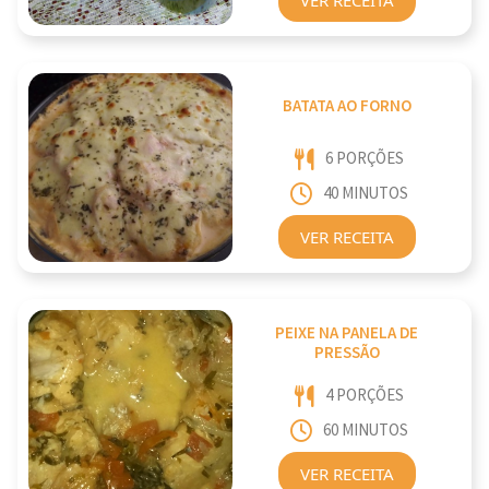
BATATA AO FORNO
6 PORÇÕES
40 MINUTOS
VER RECEITA
PEIXE NA PANELA DE
PRESSÃO
4 PORÇÕES
60 MINUTOS
VER RECEITA