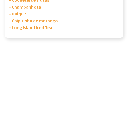
- Coquetel de frutas
- Champanhota
- Daiquiri
- Caipirinha de morango
- Long Island Iced Tea