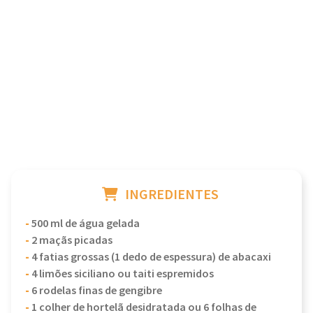
INGREDIENTES
-
500 ml de água gelada
-
2 maçãs picadas
-
4 fatias grossas (1 dedo de espessura) de abacaxi
-
4 limões siciliano ou taiti espremidos
-
6 rodelas finas de gengibre
-
1 colher de hortelã desidratada ou 6 folhas de