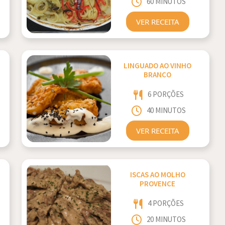
60 MINUTOS
VER RECEITA
LINGUADO AO VINHO
BRANCO
6 PORÇÕES
40 MINUTOS
VER RECEITA
ISCAS AO MOLHO
PROVENCE
4 PORÇÕES
20 MINUTOS