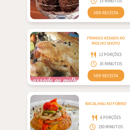
15 MINUTOS
VER RECEITA
FRANGO ASSADO AO
MOLHO SHOYU
12 PORÇÕES
35 MINUTOS
VER RECEITA
BACALHAU AO FORNO
6 PORÇÕES
230 MINUTOS