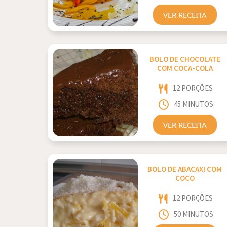
VER RECEITA
BOLO DE CHOCOLATE
COM COCA-COLA
12 PORÇÕES
45 MINUTOS
VER RECEITA
BOLO DE ABACAXI COM
COCO
12 PORÇÕES
50 MINUTOS