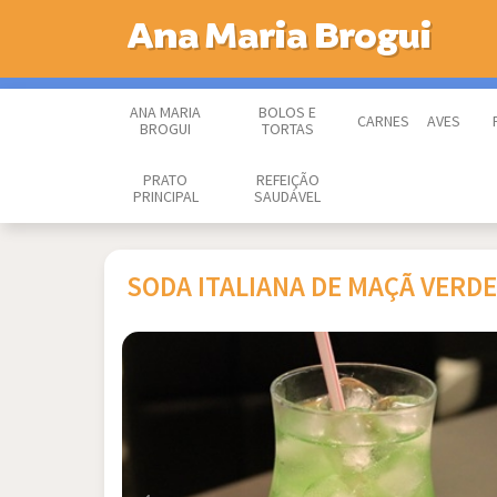
Ana Maria Brogui
ANA MARIA
BOLOS E
CARNES
AVES
BROGUI
TORTAS
PRATO
REFEIÇÃO
PRINCIPAL
SAUDÁVEL
SODA ITALIANA DE MAÇÃ VERDE