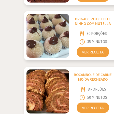
BRIGADEIRO DE LEITE
NINHO COM NUTELLA
30 PORÇÕES
35 MINUTOS
VER RECEITA
ROCAMBOLE DE CARNE
MOÍDA RECHEADO
8 PORÇÕES
50 MINUTOS
VER RECEITA