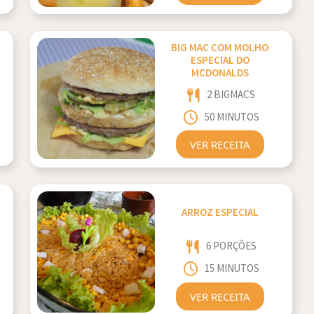
BIG MAC COM MOLHO
ESPECIAL DO
MCDONALDS
2 BIGMACS
50 MINUTOS
VER RECEITA
ARROZ ESPECIAL
6 PORÇÕES
15 MINUTOS
VER RECEITA