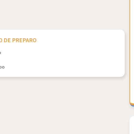
 DE PREPARO
o
opo