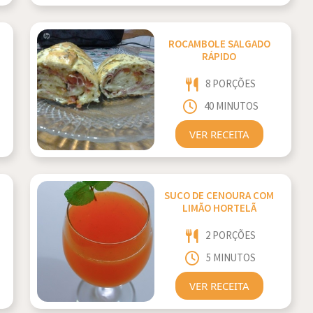
ROCAMBOLE SALGADO
RÁPIDO
8 PORÇÕES
40 MINUTOS
VER RECEITA
SUCO DE CENOURA COM
LIMÃO HORTELÃ
2 PORÇÕES
5 MINUTOS
VER RECEITA