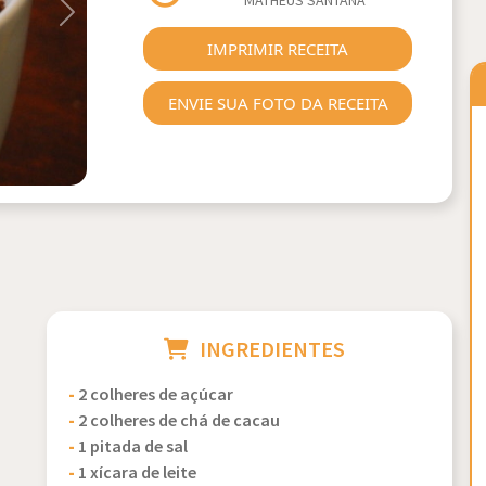
MATHEUS SANTANA
Next
IMPRIMIR RECEITA
ENVIE SUA FOTO DA RECEITA
INGREDIENTES
-
2 colheres de açúcar
-
2 colheres de chá de cacau
-
1 pitada de sal
-
1 xícara de leite