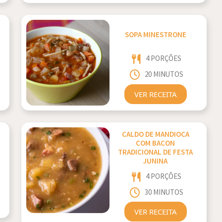
SOPA MINESTRONE
4 PORÇÕES
20 MINUTOS
VER RECEITA
CALDO DE MANDIOCA
COM BACON
TRADICIONAL DE FESTA
JUNINA
4 PORÇÕES
30 MINUTOS
VER RECEITA