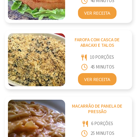
40 MINUTOS
VER RECEITA
FAROFA COM CASCA DE
ABACAXI E TALOS
10 PORÇÕES
45 MINUTOS
VER RECEITA
MACARRÃO DE PANELA DE
PRESSÃO
6 PORÇÕES
25 MINUTOS