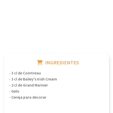
INGREDIENTES
-
3 cl de Cointreau
-
3 cl de Bailey's Irish Cream
-
2 cl de Grand Marnier
-
Gelo
-
Cereja para decorar