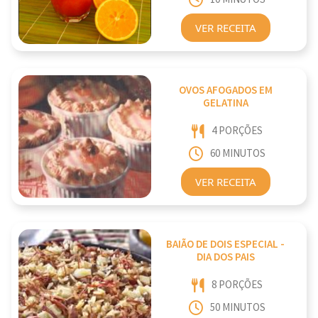
VER RECEITA
OVOS AFOGADOS EM
GELATINA
4 PORÇÕES
60 MINUTOS
VER RECEITA
BAIÃO DE DOIS ESPECIAL -
DIA DOS PAIS
8 PORÇÕES
50 MINUTOS