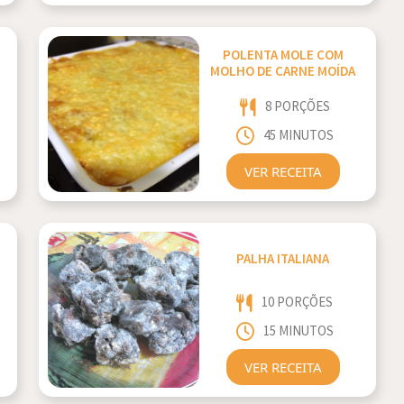
POLENTA MOLE COM
MOLHO DE CARNE MOÍDA
8 PORÇÕES
45 MINUTOS
VER RECEITA
PALHA ITALIANA
10 PORÇÕES
15 MINUTOS
VER RECEITA