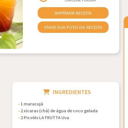
CAROLINE PEREIRA
Next
IMPRIMIR RECEITA
ENVIE SUA FOTO DA RECEITA
INGREDIENTES
-
1 maracujá
-
2 xícaras (chá) de água de coco gelada
-
2 Picolés LA FRUTTA Uva