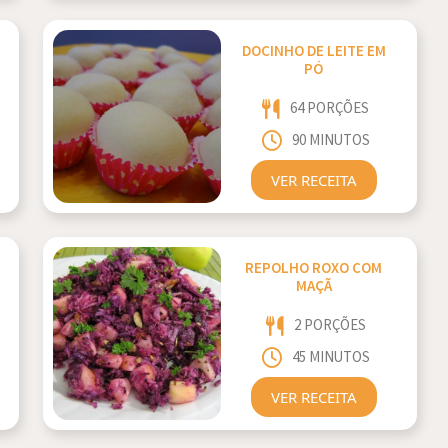
DOCINHO DE LEITE EM
PÓ
64 PORÇÕES
90 MINUTOS
VER RECEITA
REPOLHO ROXO COM
MAÇÃ
2 PORÇÕES
45 MINUTOS
VER RECEITA