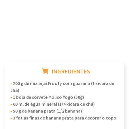
INGREDIENTES
-
200 g de mix açaí Frooty com guaraná (1 xícara de
chá)
-
1 bola de sorvete Molico Yogo (50g)
-
60 ml de água mineral (1/4 xícara de chá)
-
50 g de banana prata (1/2 banana)
-
3 fatias finas de banana prata para decorar o copo